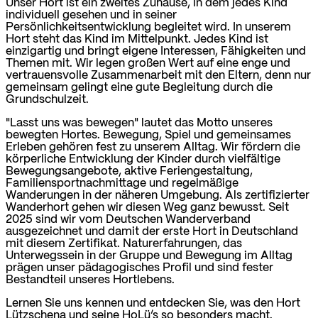
Unser Hort ist ein zweites Zuhause, in dem jedes Kind
individuell gesehen und in seiner
Persönlichkeitsentwicklung begleitet wird. In unserem
Hort steht das Kind im Mittelpunkt. Jedes Kind ist
einzigartig und bringt eigene Interessen, Fähigkeiten und
Themen mit. Wir legen großen Wert auf eine enge und
vertrauensvolle Zusammenarbeit mit den Eltern, denn nur
gemeinsam gelingt eine gute Begleitung durch die
Grundschulzeit.
"Lasst uns was bewegen" lautet das Motto unseres
bewegten Hortes. Bewegung, Spiel und gemeinsames
Erleben gehören fest zu unserem Alltag. Wir fördern die
körperliche Entwicklung der Kinder durch vielfältige
Bewegungsangebote, aktive Feriengestaltung,
Familiensportnachmittage und regelmäßige
Wanderungen in der näheren Umgebung. Als zertifizierter
Wanderhort gehen wir diesen Weg ganz bewusst. Seit
2025 sind wir vom Deutschen Wanderverband
ausgezeichnet und damit der erste Hort in Deutschland
mit diesem Zertifikat. Naturerfahrungen, das
Unterwegssein in der Gruppe und Bewegung im Alltag
prägen unser pädagogisches Profil und sind fester
Bestandteil unseres Hortlebens.
Lernen Sie uns kennen und entdecken Sie, was den Hort
Lützschena und seine HoLü’s so besonders macht.